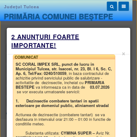
Judeţul Tulcea
PRIMĂRIA COMUNEI BEŞTEPE
Monitorul oficial local
2 ANUNŢURI FOARTE
IMPORTANTE!
STATUTUL UNITĂȚII ADMINISTRATIV-TERITORIALE
×
COMUNICAT
REGULAMENTELE PRIVIND PROCEDURILE ADMINISTRATIVE
SC CORAL IMPEX SRL, punct de lucru in
Municipiul Tulcea, str. Isaccei, nr. 23, Bl. I 6, Sc. C,
HOTĂRÂRILE AUTORITĂȚII DELIBERATIVE
Ap. 6, Tel/Fax: 0240/510059
, in baza contractului de
achizitie privind serviciului public de salubrizare -
DISPOZIȚIILE AUTORITĂȚII EXECUTIVE
activitatile de dezinsectie, incheiat cu
PRIMARIA
BESTEPE
va informeaza ca in data de
03.07.2026
DOCUMENTE ȘI INFORMAȚII FINANCIARE
se vor executa urmatoarele servicii:
1.
Dezinsectie combatere tantari in spatii
ALTE DOCUMENTE
exterioare pe domeniul public, aliniament stradal
Harta site
/
Monitorul oficial local
/
HOTĂRÂRILE AUTORITĂȚII DELIBERATIVE
Actiunea de dezinsectie (combatere tantari) se va
desfasura in intervalul orar 21:00 – 01:00 in functie de
conditiile meteo.
HOTĂRÂRILE AUTORITĂȚII DELIBERATIVE
Substanta utilizata:
CYMINA SUPER –
Aviz Nr.