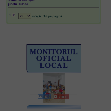
judetul Tulcea.
1
2
înregistrări pe pagină
Comuna
Beştepe
foto
video