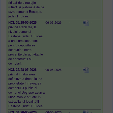
ridicat de circulaţie
rutieră şi pietonală de pe
raza comunei Bestepe,
județul Tulcea.
HCL 36/28-05-2026
06-06-2026
-
-
privind stabilirea, la
nivelul comunei
Bestepe, judetul Tulcea,
a unui amplasament
pentru depozitarea
deseurilor inerte,
provenite din activitatile
de constructii si
demolari.
HCL 35/28-05-2026
06-06-2026
-
-
privind intabularea
definitivă a dreptului de
proprietate în favoarea
domeniului public al
comunei Beștepe asupra
unor imobile situate în
extravilanul localității
Beștepe, județul Tulcea.
HCL 34/28-05-2026
06-06-2026
-
-