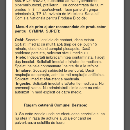
5667BIO/18/02.27, substanta activa cypermethrin,
piperonilbutoxid, prallletrin, cu concentratia de 50 ml
• Lista HCL
• Registru HCL
produs in 3 litri apa/solvent, face parte din grupa
principala 3, TP 18, avizata de Ministerul Sanatatii -
• Registru proiecte de hotărâri
Comisia Nationala pentru Produse Biocide;
• Dezbatere publică proiecte de hotărâri
Masuri de prim ajutor recomandate de producator
pentru CYMINA SUPER:
Ochi
: Scoateți lentilele de contact, daca exista.
Monitorul oficial local Beştepe: lista hotărârilor
Spălați imediat cu multă apă timp de cel puțin 15
publicate
minute, deschizând complet pleoapele. Dacă
problema persistă, solicitati sfatul medicului.
Piele:
Indepartati imbracamintea contaminata. Faceți
Titlu
Data
Observaţii
HCL
Anexe
duș imediat. Solicitati imediat sfat/atentie medicala.
publicării
Spălați hainele contaminate înainte de a le refolosi.
HCL 49/18-06-2026
27-06-2026
-
-
Inhalare:
Scoateți subiectul la aer curat. Dacă
privind aprobarea
respirația se oprește, administrati respirație artificiala.
Solicitati imediat sfat/atentie medicala.
acordarii unei sume in
Ingestie
: Solicitati imediat sfat/atentie medicala. Nu
valoare de 9200 lei,
provocați voma. Nu administrati nimic care nu este
societatii SC SERVICII
autorizat în mod explicit de către medic.
PUBLICE BESTEPE
SRL societate cu
Rugam cetatenii Comunei Bestepe:
răspundere limitată, de
către asociatul unic
ü Sa evite zonele unde se efectueaza serviciile si sa
comuna Bestepe , prin
nu stea in raza de actiune a utilajelor cand se
Consiliul Local al
pulverizeaza solutiile de lucru;
comunei Bestepe