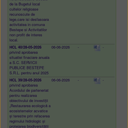
de la Bugetul local
cultelor religioase
recunoscute de
lege,care isi desfasoara
activitatea in comuna
Bestepe si Activitatilor
non profit de interes
local.
HCL 40/28-05-2026
06-06-2026
-
-
privind aprobarea
situatiei finaciare anuala
a S.C. SERVICII
PUBLICE BESTEPE
S.R.L. pentru anul 2025
HCL 39/28-05-2026
06-06-2026
-
-
privind aprobarea
Acordului de parteneriat
pentru realizarea
obiectivului de investiții
„Restaurarea ecologică a
ecosistemelor acvatice
și terestre prin refacerea
regimului hidrologic și
protejarea biodiversității