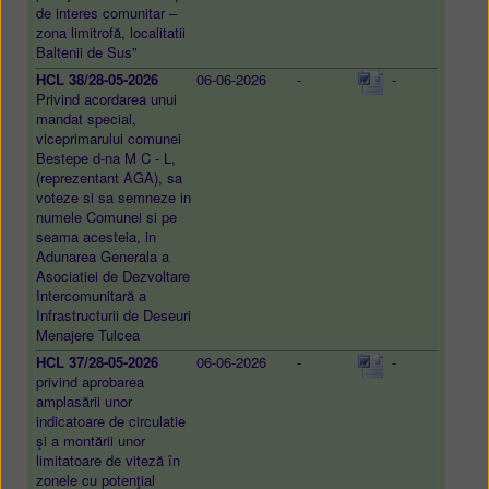
de interes comunitar –
zona limitrofă, localitatii
Baltenii de Sus”
HCL 38/28-05-2026
06-06-2026
-
-
Privind acordarea unui
mandat special,
viceprimarului comunei
Bestepe d-na M C - L,
(reprezentant AGA), sa
voteze si sa semneze in
numele Comunei si pe
seama acesteia, in
Adunarea Generala a
Asociatiei de Dezvoltare
Intercomunitară a
Infrastructurii de Deseuri
Menajere Tulcea
HCL 37/28-05-2026
06-06-2026
-
-
privind aprobarea
amplasării unor
indicatoare de circulatie
şi a montării unor
limitatoare de viteză în
zonele cu potenţial