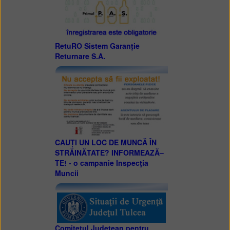
RetuRO Sistem Garanție
Returnare S.A.
CAUȚI UN LOC DE MUNCĂ ÎN
STRĂINĂTATE? INFORMEAZĂ–
TE! - o campanie Inspecţia
Muncii
Comitetul Judeţean pentru