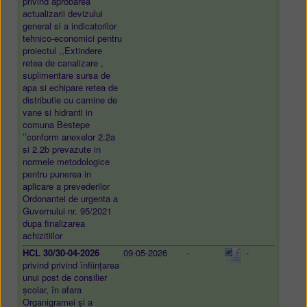
privind aprobarea
actualizarii devizului
general si a indicatorilor
tehnico-economici pentru
proiectul ,,Extindere
retea de canalizare ,
suplimentare sursa de
apa si echipare retea de
distributie cu camine de
vane si hidranti in
comuna Bestepe
’’conform anexelor 2.2a
si 2.2b prevazute in
normele metodologice
pentru punerea in
aplicare a prevederilor
Ordonantei de urgenta a
Guvernului nr. 95/2021
dupa finalizarea
achizitiilor
HCL 30/30-04-2026
09-05-2026
-
-
privind privind înființarea
unui post de consilier
școlar, în afara
Organigramei și a