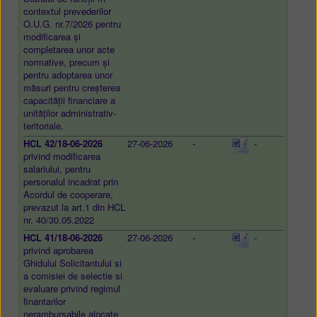
contextul prevederilor
O.U.G. nr.7/2026 pentru
modificarea și
completarea unor acte
normative, precum și
pentru adoptarea unor
măsuri pentru creșterea
capacității financiare a
unităților administrativ-
teritoriale.
HCL 42/18-06-2026
27-06-2026
-
-
privind modificarea
salariului, pentru
personalul incadrat prin
Acordul de cooperare,
prevazut la art.1 din HCL
nr. 40/30.05.2022
HCL 41/18-06-2026
27-06-2026
-
-
privind aprobarea
Ghidului Solicitantului si
a comisiei de selectie si
evaluare privind regimul
finantarilor
nerambursabile alocate