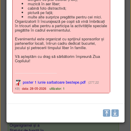
privat al comunei
muzică în aer liber;
cabină foto distractivă;
Bestepe, judetul Tulcea.
pictură pe față;
HCL 45/18-06-2026
27-06-2026
-
-
multe alte surprize pregătite pentru cei mici.
privind întabularea
Organizatorii îi încurajează pe copii să vină îmbrăcați
în tricouri albe pentru a participa la activitățile speciale
definitivă a dreptului de
pregătite în cadrul evenimentului.
proprietate în favoarea
domeniului public al
Evenimentul este organizat cu sprijinul sponsorilor și
comunei Beștepe asupra
partenerilor locali, într-un cadru dedicat bucuriei,
unor imobile situate în
jocului și petrecerii timpului liber în familie.
extravilanul localității
Vă așteptăm cu drag să sărbătorim împreună Ziua
Beștepe, județul Tulcea.
Copilului!
HCL 44/18-06-2026
27-06-2026
-
-
privind rectificarea
bugetului local al
comunei Bestepe pe
poster 1 iunie sarbatoare bestepe.pdf
(277,22
anul 2026.
KB)
data: 28-05-2026
utilizator: 1
HCL 43/18-06-2026
27-06-2026
-
-
privind reorganizarea
aparatului de specialitate
al primarului comunei
Bestepe, județul Tulcea
și aprobarea structurii
Organigramei și a
Statului de funcții în