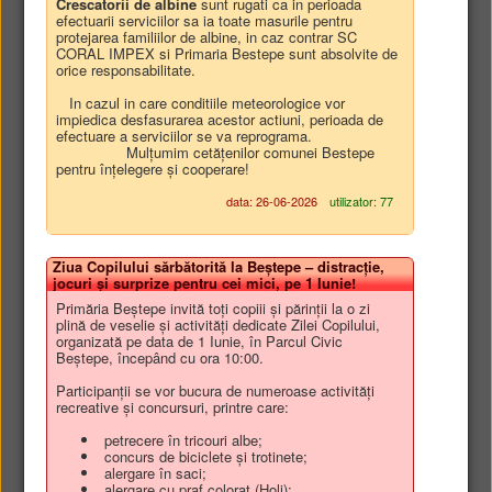
Crescatorii de albine
sunt rugati ca in perioada
HCL 48/18-06-2026
27-06-2026
-
-
efectuarii serviciilor sa ia toate masurile pentru
privind rectificarea unei
protejarea familiilor de albine, in caz contrar SC
erori materiale din Anexa
CORAL IMPEX si Primaria Bestepe sunt absolvite de
orice responsabilitate.
nr. 1 la HCL nr.
35/28.05.2026 privind
In cazul in care conditiile meteorologice vor
întabularea definitivă a
impiedica desfasurarea acestor actiuni, perioada de
dreptului de proprietate
efectuare a serviciilor se va reprograma.
în favoarea domeniului
Mulțumim cetățenilor comunei Bestepe
pentru înțelegere și cooperare!
public al comunei
Beștepe asupra unor
data: 26-06-2026
utilizator: 77
imobile situate în
extravilanul localității
Beștepe, județul Tulcea
Ziua Copilului sărbătorită la Beștepe – distracție,
HCL 47/18-06-2026
27-06-2026
-
-
jocuri și surprize pentru cei mici, pe 1 Iunie!
privind abrogarea unei
Primăria Beștepe invită toți copiii și părinții la o zi
poziții din inventarul
plină de veselie și activități dedicate Zilei Copilului,
bunurilor care alcatuiesc
organizată pe data de 1 Iunie, în Parcul Civic
domeniului privat al
Beștepe, începând cu ora 10:00.
comunei Beştepe,
Participanții se vor bucura de numeroase activități
județul Tulcea
recreative și concursuri, printre care:
HCL 46/18-06-2026
27-06-2026
-
-
petrecere în tricouri albe;
privind completarea
concurs de biciclete și trotinete;
inventarului bunurilor
alergare în saci;
care alcatuiesc domeniul
alergare cu praf colorat (Holi);