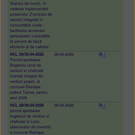
Statului de funcții, în
vederea implementării
proiectului „Furnizare de
servicii integrate în
comunitățile rurale -
facilitarea accesului
persoanelor vulnerabile
la servicii de bază
eficiente și de calitate”
HCL 29/30-04-2026
09-05-2026
-
-
Privind aprobarea
Bugetului local de
venituri si cheltuieli
finantat integral din
venituri proprii, al
comunei Bestepe,
judetul Tulcea, pentru
anul 2026
HCL 28/30-04-2026
09-05-2026
-
-
privind aprobarea
bugetului de venituri si
cheltuieli si Lista
obiectivelor de investitii
a comunei Bestepe,