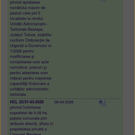
privind aprobarea
numărului maxim de
posturi care pot fi
încadrate la nivelul
Unității Administrativ -
Teritoriale Bestepe,
Județul Tulcea, stabilite
conform Ordonanței de
Urgență a Guvernului nr.
7/2026 pentru
modificarea şi
completarea unor acte
normative, precum şi
pentru adoptarea unor
măsuri pentru creşterea
capacităţii financiare a
unităţilor administrativ-
teritoriale
HCL 25/31-03-2026
09-04-2026
-
-
privind închirierea
suprafetei de 0,08 ha,
pajiște comunala prin
atribuire directă, aflata în
proprietatea privată a
Comunei Bestepe,