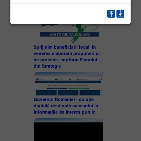
Sprijinim beneficiarii locali în
vederea elaborării propunerilor
de proiecte, conform Planului
din Strategie
Guvernul României - soluție
digitală destinată accesului la
informațiile de interes public