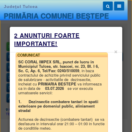
Judeţul Tulcea
PRIMĂRIA COMUNEI BEŞTEPE
Monitorul oficial local
2 ANUNŢURI FOARTE
IMPORTANTE!
STATUTUL UNITĂȚII ADMINISTRATIV-TERITORIALE
×
COMUNICAT
REGULAMENTELE PRIVIND PROCEDURILE ADMINISTRATIVE
SC CORAL IMPEX SRL, punct de lucru in
Municipiul Tulcea, str. Isaccei, nr. 23, Bl. I 6,
HOTĂRÂRILE AUTORITĂȚII DELIBERATIVE
Sc. C, Ap. 6, Tel/Fax: 0240/510059
, in baza
contractului de achizitie privind serviciului public
DISPOZIȚIILE AUTORITĂȚII EXECUTIVE
de salubrizare - activitatile de dezinsectie,
incheiat cu
PRIMARIA BESTEPE
va informeaza
DOCUMENTE ȘI INFORMAȚII FINANCIARE
ca in data de
03.07.2026
se vor executa
urmatoarele servicii:
ALTE DOCUMENTE
1.
Dezinsectie combatere tantari in spatii
exterioare pe domeniul public, aliniament
Harta site
/
Monitorul oficial local
/
STATUTUL UNITĂȚII ADMINISTRATIV-
stradal
TERITORIALE
Actiunea de dezinsectie (combatere tantari) se va
desfasura in intervalul orar 21:00 – 01:00 in functie
STATUTUL UNITĂȚII ADMINISTRATIV-TERITORIALE
de conditiile meteo.