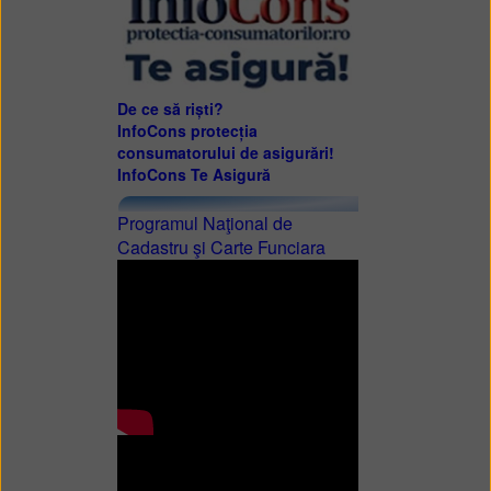
De ce să riști?
InfoCons protecția
consumatorului de asigurări!
InfoCons Te Asigură
Programul Naţional de
Cadastru şi Carte Funciara