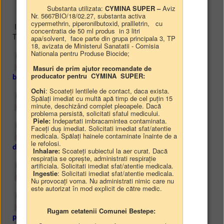
Substanta utilizata:
CYMINA SUPER –
Aviz
Nr. 5667BIO/18/02.27, substanta activa
cypermethrin, piperonilbutoxid, prallletrin, cu
Inventarul public și privat al comunei Beștepe, județul
concentratia de 50 ml produs in 3 litri
Tulcea
apa/solvent, face parte din grupa principala 3, TP
18, avizata de Ministerul Sanatatii - Comisia
Nationala pentru Produse Biocide;
HCL 13/ 2026 - Atestarea pozițiilor din inventarul
Masuri de prim ajutor recomandate de
producator pentru CYMINA SUPER:
bunurilor care alcătuiesc domeniul public
Ochi
: Scoateți lentilele de contact, daca exista.
Spălați imediat cu multă apă timp de cel puțin 15
Anexa la HCL 13/2026
minute, deschizând complet pleoapele. Dacă
problema persistă, solicitati sfatul medicului.
Piele:
Indepartati imbracamintea contaminata.
Faceți duș imediat. Solicitati imediat sfat/atentie
HCL 15/ 2026 - Inventarierea anuală a bunurilor
medicala. Spălați hainele contaminate înainte de a
le refolosi.
din domeniul privat
Inhalare:
Scoateți subiectul la aer curat. Dacă
respirația se oprește, administrati respirație
artificiala. Solicitati imediat sfat/atentie medicala.
Anexa la HCL 15/2026
Ingestie
: Solicitati imediat sfat/atentie medicala.
Nu provocați voma. Nu administrati nimic care nu
este autorizat în mod explicit de către medic.
HCL 71/ 2018 - însușirea inventarului domeniului
Rugam cetatenii Comunei Bestepe:
public