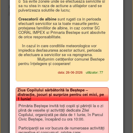
ü Sa evite zonele unde se efectueaza serviciile si
sa nu stea in raza de actiune a utilajelor cand se
Anexa la HCL 71/2018
pulverizeaza solutiile de lucru;
Crescatorii de albine
sunt rugati ca in perioada
efectuarii serviciilor sa ia toate masurile pentru
protejarea familiilor de albine, in caz contrar SC
CORAL IMPEX si Primaria Bestepe sunt absolvite
de orice responsabilitate.
In cazul in care conditiile meteorologice vor
impiedica desfasurarea acestor actiuni, perioada
de efectuare a serviciilor se va reprograma.
Mulțumim cetățenilor comunei Bestepe
pentru înțelegere și cooperare!
data: 26-06-2026
utilizator: 77
Ziua Copilului sărbătorită la Beștepe –
distracție, jocuri și surprize pentru cei mici, pe
1 Iunie!
Primăria Beștepe invită toți copiii și părinții la o zi
plină de veselie și activități dedicate Zilei
Copilului, organizată pe data de 1 Iunie, în Parcul
Civic Beștepe, începând cu ora 10:00.
Participanții se vor bucura de numeroase activități
recreative și concursuri, printre care: