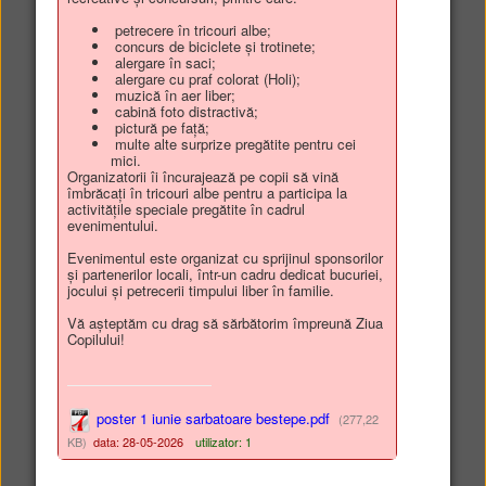
petrecere în tricouri albe;
concurs de biciclete și trotinete;
alergare în saci;
alergare cu praf colorat (Holi);
muzică în aer liber;
cabină foto distractivă;
Comuna
pictură pe față;
multe alte surprize pregătite pentru cei
Beştepe
mici.
foto
video
Organizatorii îi încurajează pe copii să vină
îmbrăcați în tricouri albe pentru a participa la
activitățile speciale pregătite în cadrul
evenimentului.
Evenimentul este organizat cu sprijinul sponsorilor
și partenerilor locali, într-un cadru dedicat bucuriei,
jocului și petrecerii timpului liber în familie.
Plăteşte online impozite şi taxe locale!
Vă așteptăm cu drag să sărbătorim împreună Ziua
Copilului!
poster 1 iunie sarbatoare bestepe.pdf
(277,22
Servicii publice digitale
KB)
data: 28-05-2026
utilizator: 1