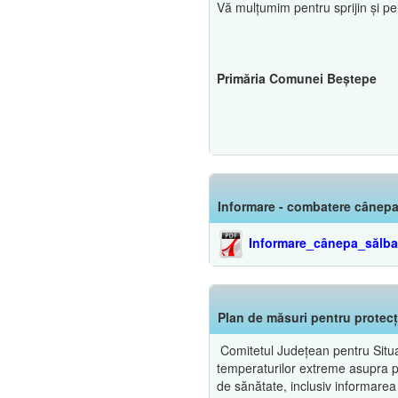
Vă mulțumim pentru sprijin și pe
Primăria Comunei Beștepe
Informare - combatere cânepa
Informare_cânepa_sălba
Plan de măsuri pentru protecț
Comitetul Județean pentru Situaț
temperaturilor extreme asupra popu
de sănătate, inclusiv informarea