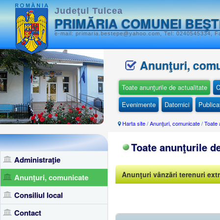
Judeţul Tulcea
PRIMĂRIA COMUNEI BEŞ
e-mail: primaria.bestepe@yahoo.com, Tel: 0240545334, Fa
Anunţuri, com
Toate anunţurile de actualitate
C
Evenimente
Datornici
Publicaţ
Harta site
/
Anunţuri, comunicate
/
Toate 
Toate anunţurile de
Administraţie
Anunţuri vânzări terenuri extr
Anunţuri, comunicate
Consiliul local
Contact