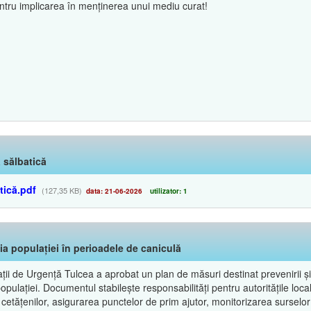
ntru implicarea în menținerea unui mediu curat!
 sălbatică
tică.pdf
(127,35 KB)
data: 21-06-2026
utilizator: 1
ia populației în perioadele de caniculă
ii de Urgență Tulcea a aprobat un plan de măsuri destinat prevenirii și 
lației. Documentul stabilește responsabilități pentru autoritățile locale, 
 cetățenilor, asigurarea punctelor de prim ajutor, monitorizarea surselor