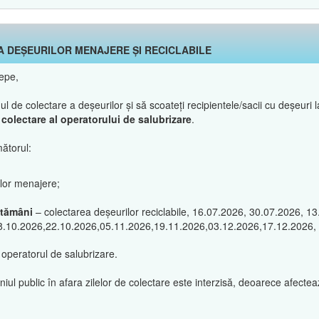
A DEȘEURILOR MENAJERE ȘI RECICLABILE
tepe,
de colectare a deșeurilor și să scoateți recipientele/sacii cu deșeuri la
de colectare al operatorului de salubrizare
.
ătorul:
ilor menajere;
ptămâni
– colectarea deșeurilor reciclabile, 16.07.2026, 30.07.2026, 1
8.10.2026,22.10.2026,05.11.2026,19.11.2026,03.12.2026,17.12.2026,
 operatorul de salubrizare.
l public în afara zilelor de colectare este interzisă, deoarece afectează