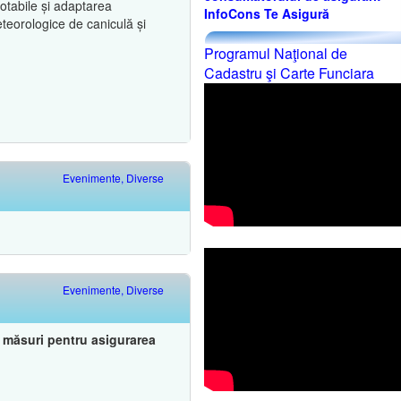
potabile și adaptarea
InfoCons Te Asigură
eteorologice de caniculă și
Programul Naţional de
Cadastru şi Carte Funciara
Evenimente, Diverse
Evenimente, Diverse
e măsuri pentru asigurarea