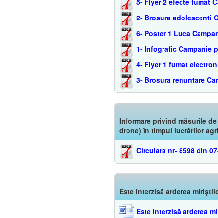
5- Flyer 2 efecte fumat
2- Brosura adolescenti 
6- Poster 1 Luca Campan
1- Infografic Campanie 
4- Flyer 1 fumat electr
3- Brosura renuntare Ca
Informare privind măsurile de
drone) în timpul lucrărilor agr
Circulara nr- 8598 din 0
Este interzisă arderea miriştil
Este interzisă arderea mir