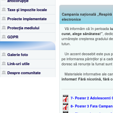
anticorupţie
Taxe şi impozite locale
Campania națională „Respiră c
Proiecte implementate
electronice
Protecţia mediului
Vă informăm că în perioada
i
curat, alege sănătatea!”
, dedi
GDPR
urmărește creșterea gradului de 
tutun.
Un accent deosebit este pus pe p
Galerie foto
pe informarea părinților și a cad
Link-uri utile
doresc să renunțe la fumat sunt î
Despre comunitate
Materialele informative ale cam
informat! Fără nicotină, fără
7- Poster 2 Adolescenti
8- Poster 3 Fata Campan