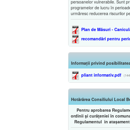
persoanelor vulnerabile. Sunt pre
programelor de lucru în perioade
urmăresc reducerea riscurilor pe
Plan de Măsuri - Canicul
recomandări pentru per
Informații privind posibilitat
pliant informativ.pdf
(144
Hotărârea Consiliului Local B
Pentru aprobarea Regulament
ordinii şi curăţeniei în comun
Regulamentul in atașament