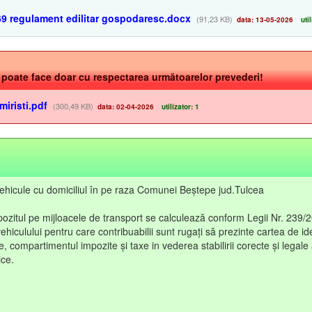
 regulament edilitar gospodaresc.docx
(91,23 KB)
data: 13-05-2026
util
e poate face doar cu respectarea următoarelor prevederi!
miristi.pdf
(300,49 KB)
data: 02-04-2026
utilizator: 1
ovehicule cu domiciliul în pe raza Comunei Beștepe jud.Tulcea
ozitul pe mijloacele de transport se calculează conform Legii Nr. 239/2
ehiculului pentru care contribuabilii sunt rugați să prezinte cartea de ide
 compartimentul impozite și taxe in vederea stabilirii corecte și legale
ice.