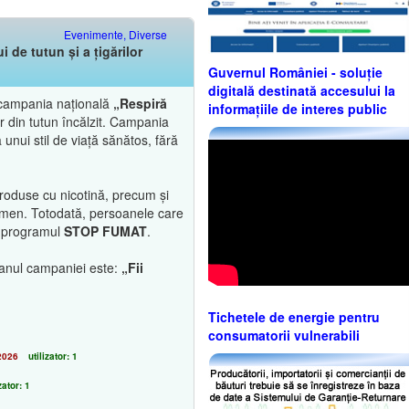
Evenimente, Diverse
de tutun și a țigărilor
Guvernul României - soluție
digitală destinată accesului la
ă campania națională
„Respiră
informațiile de interes public
or din tutun încălzit. Campania
unui stil de viață sănătos, fără
produse cu nicotină, precum și
enomen. Totodată, persoanele care
in programul
STOP FUMAT
.
ganul campaniei este:
„Fii
Tichetele de energie pentru
consumatorii vulnerabili
2026
utilizator: 1
zator: 1