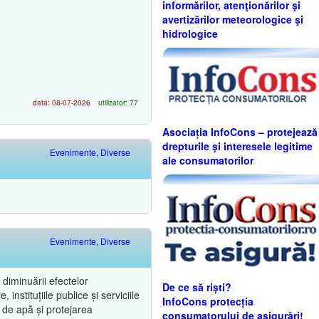
informărilor, atenţionărilor şi
avertizărilor meteorologice şi
hidrologice
data: 08-07-2026
utilizator: 77
Asociația InfoCons – protejează
drepturile și interesele legitime
Evenimente, Diverse
ale consumatorilor
Evenimente, Diverse
diminuării efectelor
De ce să riști?
instituțiile publice și serviciile
InfoCons protecția
 de apă și protejarea
consumatorului de asigurări!