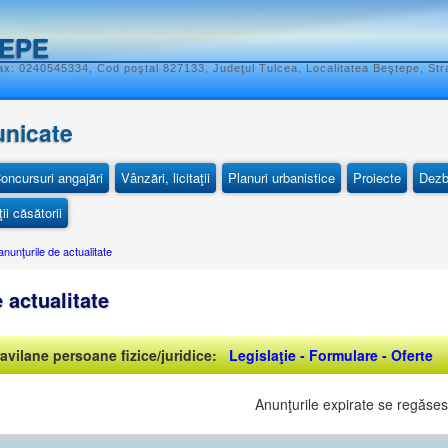
TEPE
x: 0240545334, Cod poştal 827133, Judeţul Tulcea, Localitatea Beştepe, Str
unicate
oncursuri angajări
Vânzări, licitaţii
Planuri urbanistice
Proiecte
Dezb
ii căsătorii
anunţurile de actualitate
 actualitate
avilane persoane fizice/juridice:
Legislaţie - Formulare - Oferte
Anunţurile expirate se regăses