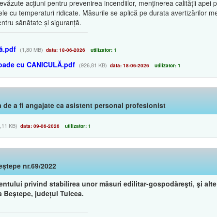
văzute acțiuni pentru prevenirea incendiilor, menținerea calității apei 
le cu temperaturi ridicate. Măsurile se aplică pe durata avertizărilor m
ntru sănătate și siguranță.
ă.pdf
(1,80 MB)
data: 18-06-2026
utilizator: 1
ioade cu CANICULĂ.pdf
(926,81 KB)
data: 18-06-2026
utilizator: 1
ea de a fi angajate ca asistent personal profesionist
,11 KB)
data: 09-06-2026
utilizator: 1
eștepe nr.69/2022
ului privind stabilirea unor măsuri edilitar-gospodăreşti, şi alt
a Beștepe, județul Tulcea.