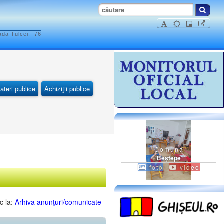
ada Tulcei, 76
ateri publice
Achiziţii publice
Comuna
Beştepe
foto
video
c la:
Arhiva anunţuri/comunicate