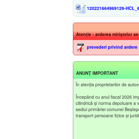
120221664969129-HCL_69
Atenție - arderea miriștelor s
prevederi privind ardere 
ANUNȚ IMPORTANT
În atenția proprietarilor de aut
Începând cu anul fiscal 2026 imp
cilindrică și norma depoluare a v
sediul primăriei comunei Beștepe,
transport persoane fizice și jurid