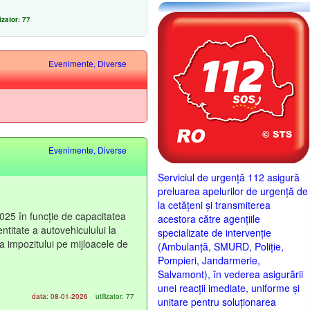
izator: 77
Evenimente, Diverse
Evenimente, Diverse
Serviciul de urgență 112 asigură
preluarea apelurilor de urgență de
la cetățeni și transmiterea
025 în funcție de capacitatea
acestora către agențiile
ntitate a autovehiculului la
specializate de intervenție
 a impozitului pe mijloacele de
(Ambulanță, SMURD, Poliție,
Pompieri, Jandarmerie,
Salvamont), în vederea asigurării
unei reacții imediate, uniforme și
data: 08-01-2026
utilizator: 77
unitare pentru soluționarea