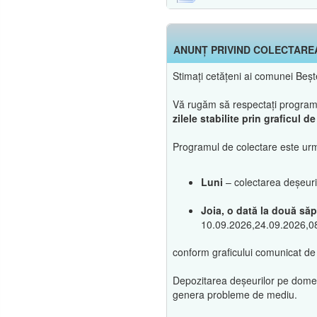
ANUNȚ PRIVIND COLECTARE
Stimați cetățeni ai comunei Beș
Vă rugăm să respectați programul 
zilele stabilite prin graficul 
Programul de colectare este urm
Luni
– colectarea deșeur
Joia, o dată la două să
10.09.2026,24.09.2026,0
conform graficului comunicat de
Depozitarea deșeurilor pe domeniu
genera probleme de mediu.