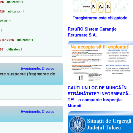
026
utilizator: 1
026
utilizator: 1
izator: 1
RetuRO Sistem Garanție
: 1
Returnare S.A.
2-07-2026
utilizator: 1
026
utilizator: 1
Evenimente, Diverse
iecte suspecte (fragmente de
CAUȚI UN LOC DE MUNCĂ ÎN
STRĂINĂTATE? INFORMEAZĂ–
TE! - o campanie Inspecţia
Muncii
Evenimente, Diverse