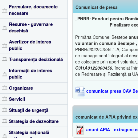
Formulare, documente
Comunicat de presa
necesare
„PNRR: Fonduri pentru Român
Resurse - guvernare
Finalizare exe
deschisă
Primăria Comunei Bestepe
anun
Avertizor de interes
voluntar în comuna Bestepe ,
public
PNRR/2022/C3/S/I.1.A, Componen
de management integrat al deșeur
Transparența decizională
de colectare prin aport voluntar
C3I1A0122000456
,
încheiat înt
Informaţii de interes
de Redresare și Reziliență și UA
public
Organizare
comunicat presa CAV Be
Servicii
Situaţii de urgenţă
comunicat de APIA privind ex
Strategia de dezvoltare
anunt APIA - extragere e
Strategia naţională