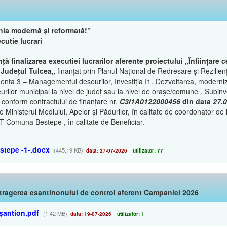
ia modernă și reformată!”
cutie lucrari
ță finalizarea executiei lucrarilor aferente proiectului „Înființare 
 Județul Tulcea„
finanțat prin Planul Național de Redresare și Rezilienț
ta 3 – Managementul deșeurilor, Investiția I1.„Dezvoltarea, moderniz
ilor municipal la nivel de județ sau la nivel de orașe/comune„, Subinves
„ conform contractului de finanțare nr.
C3I1A0122000456
din data
27.
re Ministerul Mediului, Apelor și Pădurilor, în calitate de coordonator de 
T Comuna Bestepe , în calitate de Beneficiar.
stepe -1-.docx
(445,19 KB)
data: 27-07-2026
utilizator: 77
tragerea esantinonului de control aferent Campaniei 2026
șantion.pdf
(1,42 MB)
data: 19-07-2026
utilizator: 1