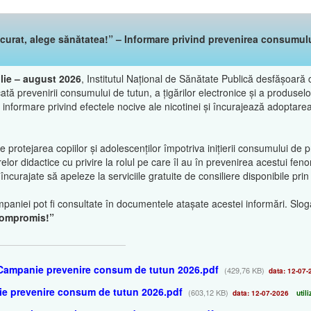
urat, alege sănătatea!” – Informare privind prevenirea consumului 
ulie – august 2026
, Institutul Național de Sănătate Publică desfășoar
cată prevenirii consumului de tutun, a țigărilor electronice și a produsel
informare privind efectele nocive ale nicotinei și încurajează adoptarea 
rotejarea copiilor și adolescenților împotriva inițierii consumului de 
relor didactice cu privire la rolul pe care îl au în prevenirea acestui f
ncurajate să apeleze la serviciile gratuite de consiliere disponibile pr
paniei pot fi consultate în documentele atașate acestei informări. Slo
 compromis!”
 Campanie prevenire consum de tutun 2026.pdf
(429,76 KB)
data: 12-07-
ie prevenire consum de tutun 2026.pdf
(603,12 KB)
data: 12-07-2026
utili