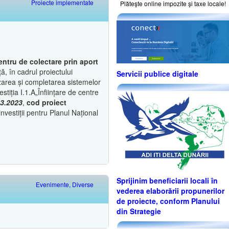
Proiecte implementate
Plăteşte online impozite şi taxe locale!
centru de colectare prin aport
ă, în cadrul proiectului
Servicii publice digitale
area și completarea sistemelor
tiția I.1.A„Înființare de centre
03.2023
,
cod proiect
investiții pentru Planul Național
Sprijinim beneficiarii locali în
Evenimente, Diverse
vederea elaborării propunerilor
de proiecte, conform Planului
din Strategie