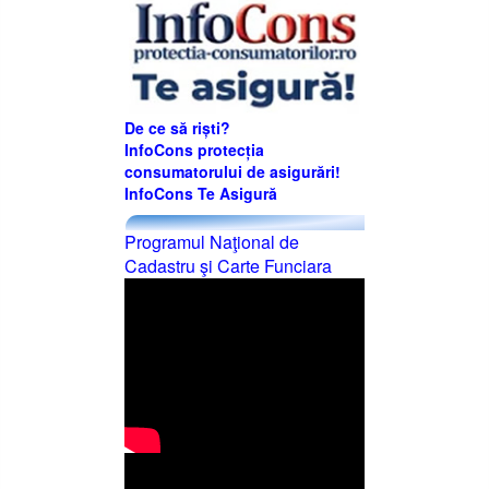
De ce să riști?
InfoCons protecția
consumatorului de asigurări!
InfoCons Te Asigură
Programul Naţional de
Cadastru şi Carte Funciara