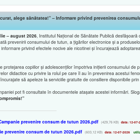
urat, alege sănătatea!” – Informare privind prevenirea consumului 
ulie – august 2026
, Institutul Național de Sănătate Publică desfășoar
cată prevenirii consumului de tutun, a țigărilor electronice și a produsel
informare privind efectele nocive ale nicotinei și încurajează adoptarea 
rotejarea copiilor și adolescenților împotriva inițierii consumului de 
relor didactice cu privire la rolul pe care îl au în prevenirea acestui f
ncurajate să apeleze la serviciile gratuite de consiliere disponibile pr
paniei pot fi consultate în documentele atașate acestei informări. Slo
 compromis!”
 Campanie prevenire consum de tutun 2026.pdf
(429,76 KB)
data: 12-07-
ie prevenire consum de tutun 2026.pdf
(603,12 KB)
data: 12-07-2026
utili