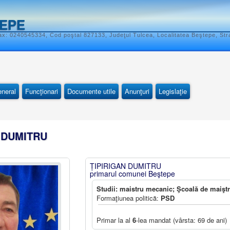
TEPE
x: 0240545334, Cod poştal 827133, Judeţul Tulcea, Localitatea Beştepe, Str
eneral
Funcţionari
Documente utile
Anunţuri
Legislaţie
N DUMITRU
ȚIPIRIGAN DUMITRU
primarul comunei Beştepe
Studii: maistru mecanic; Şcoală de maiştr
Formaţiunea politică:
PSD
Primar la al
6
-lea mandat (vârsta: 69 de ani)