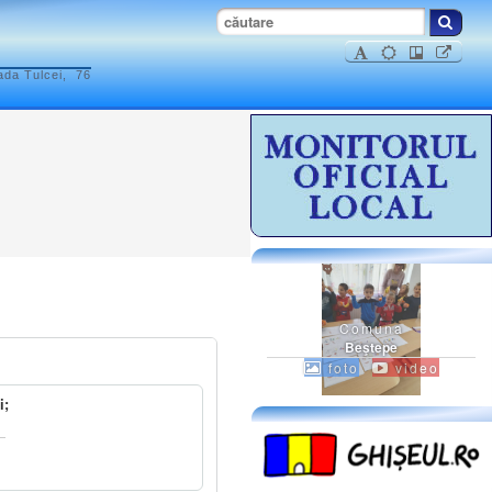
ada Tulcei, 76
Comuna
Beştepe
foto
video
i;