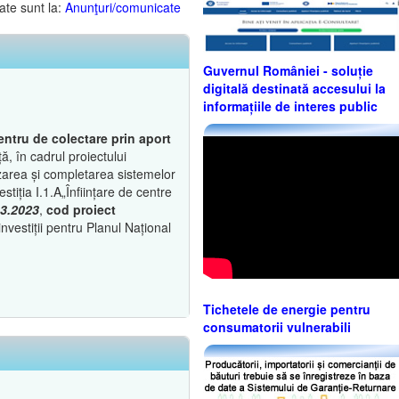
ate sunt la:
Anunţuri/comunicate
Guvernul României - soluție
digitală destinată accesului la
informațiile de interes public
centru de colectare prin aport
ă, în cadrul proiectului
area și completarea sistemelor
tiția I.1.A„Înființare de centre
03.2023
,
cod proiect
investiții pentru Planul Național
Tichetele de energie pentru
consumatorii vulnerabili