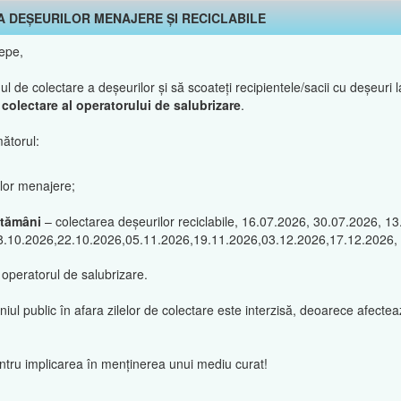
A DEȘEURILOR MENAJERE ȘI RECICLABILE
tepe,
de colectare a deșeurilor și să scoateți recipientele/sacii cu deșeuri la
de colectare al operatorului de salubrizare
.
ătorul:
ilor menajere;
ptămâni
– colectarea deșeurilor reciclabile, 16.07.2026, 30.07.2026, 1
8.10.2026,22.10.2026,05.11.2026,19.11.2026,03.12.2026,17.12.2026,
 operatorul de salubrizare.
l public în afara zilelor de colectare este interzisă, deoarece afectează
ntru implicarea în menținerea unui mediu curat!