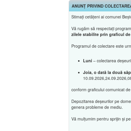
ANUNȚ PRIVIND COLECTARE
Stimați cetățeni ai comunei Beș
Vă rugăm să respectați programul 
zilele stabilite prin graficul 
Programul de colectare este urm
Luni
– colectarea deșeur
Joia, o dată la două să
10.09.2026,24.09.2026,0
conform graficului comunicat de
Depozitarea deșeurilor pe domeniu
genera probleme de mediu.
Vă mulțumim pentru sprijin și pe