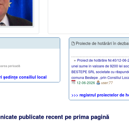
Proiecte de hotărâri în dezba
»
Proiect de hotărâre Nr.40/12-06-
oarea perioadă
unei sume in valoare de 9200 lei so
BESTEPE SRL societate cu răspundere
i şedinţe consiliul local
comuna Bestepe , prin Consiliul Loc
12-06-2026
user:77
>>> registrul proiectelor de h
icate publicate recent pe prima pagină