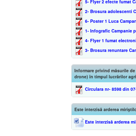
5- Flyer 2 efecte fumat
2- Brosura adolescenti 
6- Poster 1 Luca Campan
1- Infografic Campanie 
4- Flyer 1 fumat electr
3- Brosura renuntare Ca
Informare privind măsurile de
drone) în timpul lucrărilor agr
Circulara nr- 8598 din 0
Este interzisă arderea miriştil
Este interzisă arderea mir