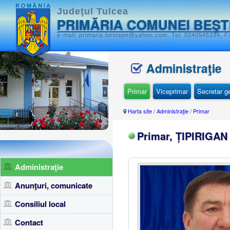
Judeţul Tulcea
PRIMĂRIA COMUNEI BEŞ
e-mail: primaria.bestepe@yahoo.com, Tel: 0240545334, Fa
Administraţie
Primar
Viceprimar
Secretar g
Harta site
/
Administraţie
/
Primar
Primar, ȚIPIRIGA
Administraţie
Anunţuri, comunicate
Consiliul local
Contact