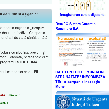
de tutun și a țigărilor
RetuRO Sistem Garanție
ă campania națională
„Respiră
Returnare S.A.
or din tutun încălzit. Campania
unui stil de viață sănătos, fără
produse cu nicotină, precum și
enomen. Totodată, persoanele care
in programul
STOP FUMAT
.
ganul campaniei este:
„Fii
CAUȚI UN LOC DE MUNCĂ ÎN
STRĂINĂTATE? INFORMEAZĂ–
TE! - o campanie Inspecţia
Muncii
2026
utilizator: 1
zator: 1