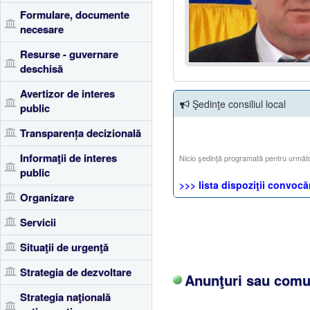
Formulare, documente
necesare
Resurse - guvernare
deschisă
Avertizor de interes
Şedinţe consiliul local
public
Transparența decizională
Informaţii de interes
Nicio şedinţă programată pentru următ
public
>>> lista dispoziţii convocăr
Organizare
Servicii
Situaţii de urgenţă
Strategia de dezvoltare
Anunţuri sau comun
Strategia naţională