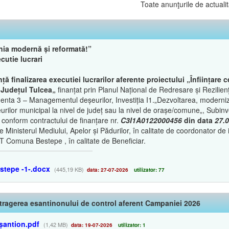
Toate anunţurile de actualit
ia modernă și reformată!”
cutie lucrari
ță finalizarea executiei lucrarilor aferente proiectului „Înființare 
 Județul Tulcea„
finanțat prin Planul Național de Redresare și Rezilienț
ta 3 – Managementul deșeurilor, Investiția I1.„Dezvoltarea, moderniz
ilor municipal la nivel de județ sau la nivel de orașe/comune„, Subinves
„ conform contractului de finanțare nr.
C3I1A0122000456
din data
27.
re Ministerul Mediului, Apelor și Pădurilor, în calitate de coordonator de 
T Comuna Bestepe , în calitate de Beneficiar.
stepe -1-.docx
(445,19 KB)
data: 27-07-2026
utilizator: 77
tragerea esantinonului de control aferent Campaniei 2026
șantion.pdf
(1,42 MB)
data: 19-07-2026
utilizator: 1