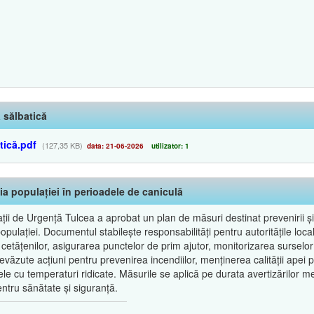
 sălbatică
tică.pdf
(127,35 KB)
data: 21-06-2026
utilizator: 1
ia populației în perioadele de caniculă
ii de Urgență Tulcea a aprobat un plan de măsuri destinat prevenirii și 
lației. Documentul stabilește responsabilități pentru autoritățile locale, 
 cetățenilor, asigurarea punctelor de prim ajutor, monitorizarea surselor
văzute acțiuni pentru prevenirea incendiilor, menținerea calității apei 
le cu temperaturi ridicate. Măsurile se aplică pe durata avertizărilor m
ntru sănătate și siguranță.