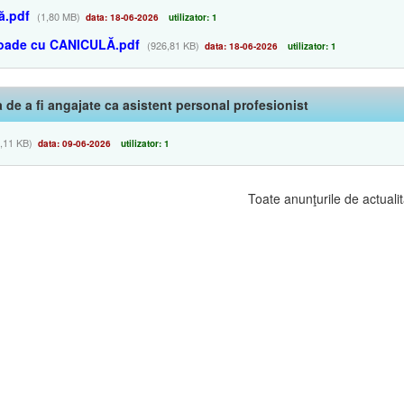
ă.pdf
(1,80 MB)
data: 18-06-2026
utilizator: 1
ioade cu CANICULĂ.pdf
(926,81 KB)
data: 18-06-2026
utilizator: 1
ea de a fi angajate ca asistent personal profesionist
,11 KB)
data: 09-06-2026
utilizator: 1
Toate anunţurile de actualit