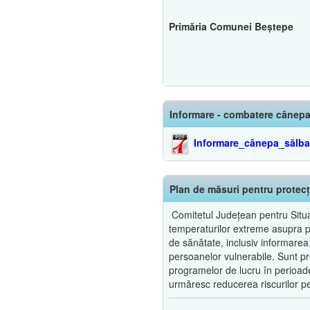
Primăria Comunei Beștepe
Informare - combatere cânepa
Informare_cânepa_sălba
Plan de măsuri pentru protecț
Comitetul Județean pentru Situaț
temperaturilor extreme asupra popu
de sănătate, inclusiv informarea
persoanelor vulnerabile. Sunt pre
programelor de lucru în perioade
urmăresc reducerea riscurilor pe