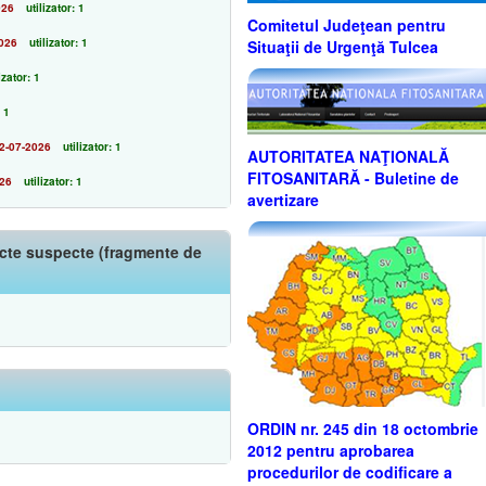
026
utilizator: 1
Comitetul Judeţean pentru
026
utilizator: 1
Situaţii de Urgenţă Tulcea
izator: 1
: 1
2-07-2026
utilizator: 1
AUTORITATEA NAŢIONALĂ
FITOSANITARĂ - Buletine de
026
utilizator: 1
avertizare
iecte suspecte (fragmente de
ORDIN nr. 245 din 18 octombrie
2012 pentru aprobarea
procedurilor de codificare a