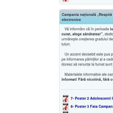
Campania națională „Respiră c
electronice
Vă informăm că în perioada
i
curat, alege sănătatea!”
, dedi
urmărește creșterea gradului de 
tutun.
Un accent deosebit este pus pe p
pe informarea părinților și a cad
doresc să renunțe la fumat sunt î
Materialele informative ale cam
informat! Fără nicotină, fără
7- Poster 2 Adolescenti
8- Poster 3 Fata Campan