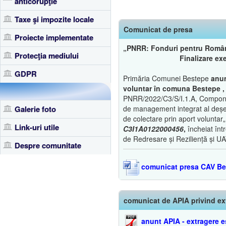
anticorupţie
Taxe şi impozite locale
Comunicat de presa
Proiecte implementate
„PNRR: Fonduri pentru Român
Protecţia mediului
Finalizare exe
GDPR
Primăria Comunei Bestepe
anun
voluntar în comuna Bestepe ,
PNRR/2022/C3/S/I.1.A, Componen
Galerie foto
de management integrat al deșeur
de colectare prin aport voluntar
Link-uri utile
C3I1A0122000456
,
încheiat înt
de Redresare și Reziliență și UA
Despre comunitate
comunicat presa CAV Be
comunicat de APIA privind ex
anunt APIA - extragere e