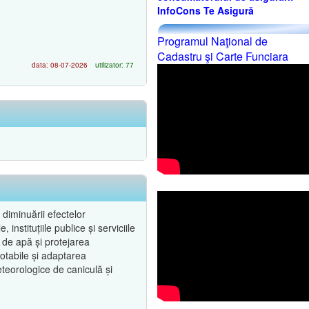
InfoCons Te Asigură
Programul Naţional de
Cadastru şi Carte Funciara
data: 08-07-2026
utilizator: 77
diminuării efectelor
instituțiile publice și serviciile
 de apă și protejarea
potabile și adaptarea
eteorologice de caniculă și