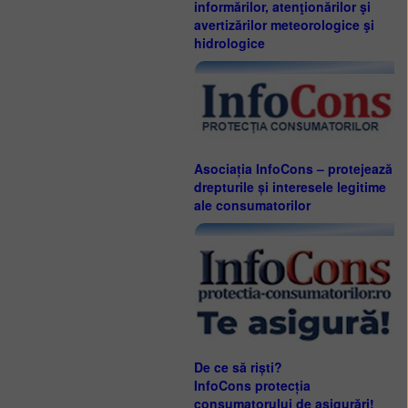
informărilor, atenţionărilor şi
avertizărilor meteorologice şi
hidrologice
Asociația InfoCons – protejează
drepturile și interesele legitime
ale consumatorilor
De ce să riști?
InfoCons protecția
consumatorului de asigurări!