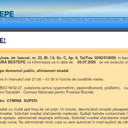
TEPE
x: 0240545334, Cod poştal 827133, Judeţul Tulcea, Localitatea Beştepe, Str
l local
E!
ATIV-TERITORIALE
REGULAMENTELE PRIVIND PROCEDURILE ADMIN
, str. Isaccei, nr. 23, Bl. I 6, Sc. C, Ap. 6, Tel/Fax: 0240/510059
, in ba
IBERATIVE
DISPOZIȚIILE AUTORITĂȚII EXECUTIVE
DOCUMENTE ȘI 
ARIA BESTEPE
va informeaza ca in data de
03.07.2026
se vor executa urm
e pe domeniul public, aliniament stradal
 in intervalul orar 21:00 – 01:00 in functie de conditiile meteo.
 DOCUMENTE
BIO/18/02.27, substanta activa cypermethrin, piperonilbutoxid, prallletrin, cu
terul Sanatatii - Comisia Nationala pentru Produse Biocide;
E
pentru CYMINA SUPER:
imediat cu multă apă timp de cel puțin 15 minute, deschizând complet pleoapele.
• Procese-verbale şi minute
• Anunţuri publice importante
ediat. Solicitati imediat sfat/atentie medicala. Spălați hainele contaminate în
 oprește, administrati respirație artificiala. Solicitati imediat sfat/atentie med
vocați voma. Nu administrati nimic care nu este autorizat în mod explicit de că
TE din Monitorul Oficial Local se publică Registrului privind înr