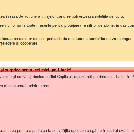
administrative, precum obiecțiile cu privire la legalitate, efectuate
lor sau opiniilor cu privire la proiectele hotărârilor autorității deliberat
 cu caracter normativ; informarea în prealabil, din oficiu, asupra prob
a in raza de actiune a utilajelor cand se pulverizeaza solutiile de lucru;
ritățile administrației publice locale; informarea în prealabil, din ofi
 serviciilor sa ia toate masurile pentru protejarea familiilor de albine, in c
mativ; minutele în care se consemnează, în rezumat, punctele de veder
le ale ședințelor autorității deliberative; publicațiile de căsătorie; alte
nță publică şi alte documente a căror aducere la cunoștință publică se 
fasurarea acestor actiuni, perioada de efectuare a serviciilor se va reprogra
egere și cooperare!
fiind oportună și necesară.
 și surprize pentru cei mici, pe 1 Iunie!
de veselie și activități dedicate Zilei Copilului, organizată pe data de 1 Iunie, 
e și concursuri, printre care:
couri albe pentru a participa la activitățile speciale pregătite în cadrul evenime