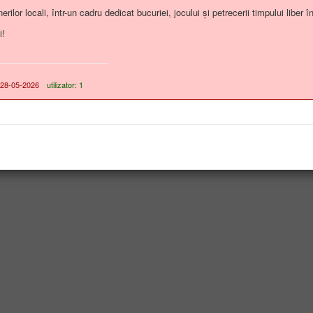
ilor locali, într-un cadru dedicat bucuriei, jocului și petrecerii timpului liber în
i!
 28-05-2026
utilizator: 1