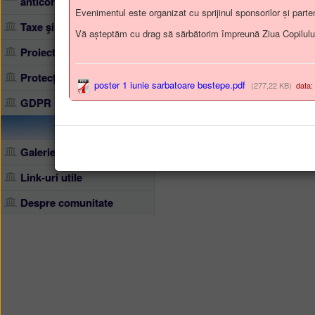
anticorupţie
Evenimentul este organizat cu sprijinul sponsorilor și partener
Taxe şi impozite locale
Vă așteptăm cu drag să sărbătorim împreună Ziua Copilulu
Proiecte implementate
Protecţia mediului
poster 1 iunie sarbatoare bestepe.pdf
(277,22 KB)
data:
GDPR
Galerie foto
Link-uri utile
Despre comunitate