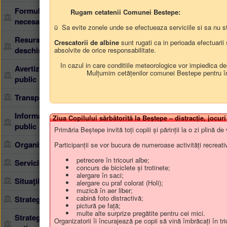
semna/contrasemna/aviza actele 
Formulare, documente
Rugam cetatenii Comunei Bestepe:
consemnarea propunerilor, sugestii
necesare
executive, numai în cazul celor
ü Sa evite zonele unde se efectueaza serviciile si sa nu ste
urmează să fie dezbătute de auto
Resurse - guvernare
Crescatorii de albine
sunt rugati ca in perioada efectuarii
administrative, cu caracter nor
deschisă
absolvite de orice responsabilitate.
o ședință publică; procesele-verba
fac obiectul aducerii la cunoști
In cazul in care conditiile meteorologice vor impiedica des
Avertizor de interes
Mulțumim cetățenilor comunei Bestepe pentru înțel
administrației publice locale ca 
public
Transparența decizională
Informaţii de interes
Ziua Copilului sărbătorită la Beștepe – distracție, jocuri
public
Primăria Beștepe invită toți copiii și părinții la o zi plină 
Organizare
Participanții se vor bucura de numeroase activități recreativ
petrecere în tricouri albe;
Servicii
concurs de biciclete și trotinete;
alergare în saci;
Situaţii de urgenţă
alergare cu praf colorat (Holi);
muzică în aer liber;
cabină foto distractivă;
Strategia de dezvoltare
pictură pe față;
multe alte surprize pregătite pentru cei mici.
Strategia naţională
Organizatorii îi încurajează pe copii să vină îmbrăcați în tri