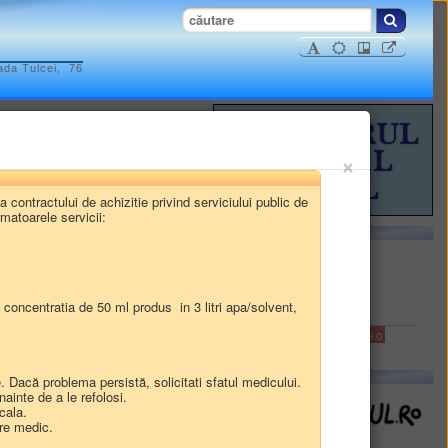
ada Tulcei, 76
×
ISTRATIVE
za contractului de achizitie privind serviciului public de
INFORMAȚII FINANCIARE
atoarele servicii:
Comuna
 concentratia de 50 ml produs in 3 litri apa/solvent,
Beştepe
foto
video
 Dacă problema persistă, solicitati sfatul medicului.
ainte de a le refolosi.
icala.
tre medic.
egistrarea refuzurilor de a