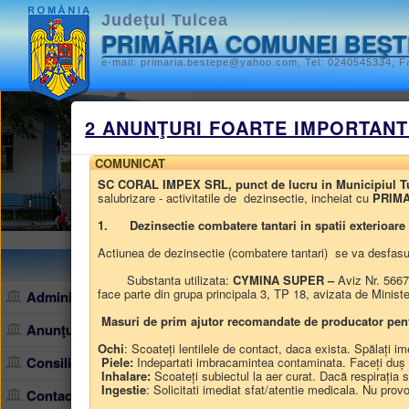
Judeţul Tulcea
PRIMĂRIA COMUNEI BEŞ
e-mail: primaria.bestepe@yahoo.com, Tel: 0240545334, Fa
Monitorul oficia
2 ANUNŢURI FOARTE IMPORTANT
STATUTUL UNITĂȚII ADMINISTR
COMUNICAT
SC CORAL IMPEX SRL, punct de lucru in Municipiul Tulcea
HOTĂRÂRILE AUTORITĂȚII DEL
salubrizare - activitatile de dezinsectie, incheiat cu
PRIM
1.
Dezinsectie combatere tantari in spatii exterioar
ALTE DOCUMENTE
Actiunea de dezinsectie (combatere tantari) se va desfasura
Harta site
/
Monitorul oficial local
/
ALTE
Substanta utilizata:
CYMINA SUPER –
Aviz Nr. 5667
face parte din grupa principala 3, TP 18, avizata de Minis
Administraţie
ALTE DOCUMENT
Masuri de prim ajutor recomandate de producator 
Anunţuri, comunicate
Ochi
: Scoateți lentilele de contact, daca exista. Spălați 
• Publicaţii de căsătorii
Consiliul local
Piele:
Indepartati imbracamintea contaminata. Faceți duș im
Inhalare:
Scoateți subiectul la aer curat. Dacă respirația se
Ingestie
: Solicitati imediat sfat/atentie medicala. Nu pro
Contact
La eticheta ALTE DOCUMEN