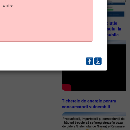
 familie.
Guvernul României - soluție
digitală destinată accesului la
informațiile de interes public
Tichetele de energie pentru
consumatorii vulnerabili