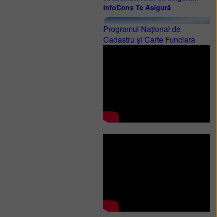
InfoCons Te Asigură
Programul Naţional de
Cadastru şi Carte Funciara