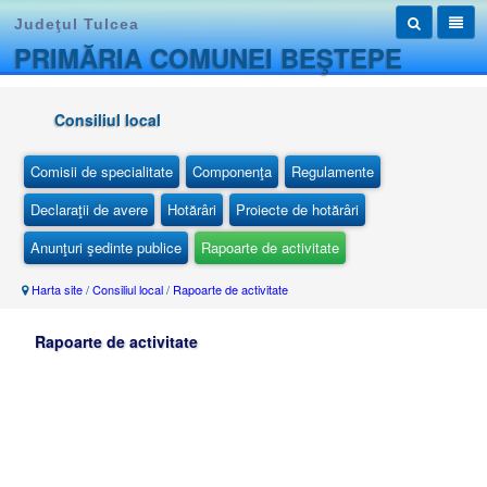
Judeţul Tulcea
PRIMĂRIA COMUNEI BEŞTEPE
Consiliul local
Comisii de specialitate
Componenţa
Regulamente
Declaraţii de avere
Hotărâri
Proiecte de hotărâri
Anunţuri şedinte publice
Rapoarte de activitate
Harta site
/
Consiliul local
/
Rapoarte de activitate
Rapoarte de activitate