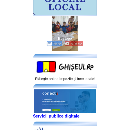
Comuna
Beştepe
foto
video
Plăteşte online impozite şi taxe locale!
Servicii publice digitale