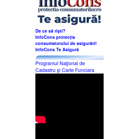
De ce să riști?
InfoCons protecția
consumatorului de asigurări!
InfoCons Te Asigură
Programul Naţional de
Cadastru şi Carte Funciara