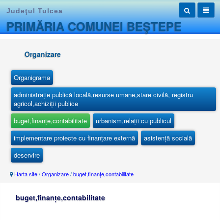
Judeţul Tulcea
PRIMĂRIA COMUNEI BEŞTEPE
Organizare
Organigrama
administrație publică locală,resurse umane,stare civilă, registru
agricol,achiziții publice
buget,finanțe,contabilitate
urbanism,relații cu publicul
implementare proiecte cu finanțare externă
asistență socială
deservire
Harta site
/
Organizare
/
buget,finanțe,contabilitate
buget,finanțe,contabilitate