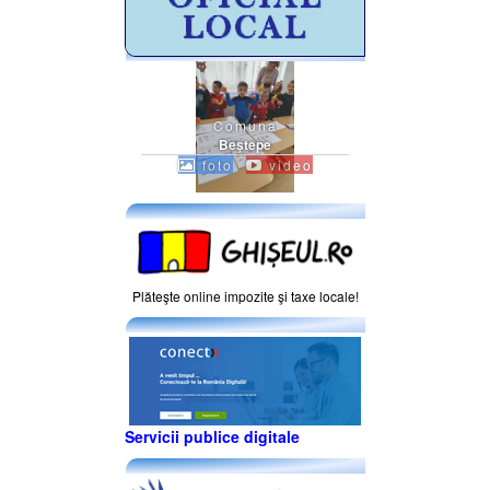
Comuna
Beştepe
foto
video
Plăteşte online impozite şi taxe locale!
Servicii publice digitale