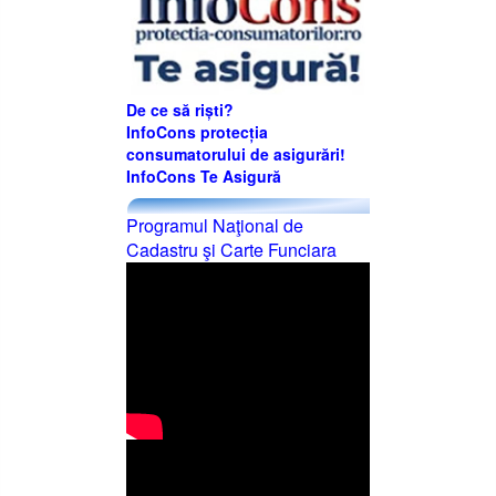
De ce să riști?
InfoCons protecția
consumatorului de asigurări!
InfoCons Te Asigură
Programul Naţional de
Cadastru şi Carte Funciara