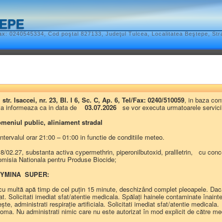
TEPE
x: 0240545334, Cod poştal 827133, Judeţul Tulcea, Localitatea Beştepe, Str
l local
ATIV-TERITORIALE
REGULAMENTELE PRIVIND PROCEDURILE ADMIN
 Isaccei, nr. 23, Bl. I 6, Sc. C, Ap. 6, Tel/Fax: 0240/510059
, in baza cont
IBERATIVE
DISPOZIȚIILE AUTORITĂȚII EXECUTIVE
DOCUMENTE ȘI 
va informeaza ca in data de
03.07.2026
se vor executa urmatoarele servicii
domeniul public, aliniament stradal
tervalul orar 21:00 – 01:00 in functie de conditiile meteo.
ÂRILE AUTORITĂȚII DELIBERATIVE
/
Registru proiecte de hotărâri
/
Dezbatere publică
/02.27, substanta activa cypermethrin, piperonilbutoxid, prallletrin, cu conce
 Comisia Nationala pentru Produse Biocide;
proiecte de hotărâri
u CYMINA SUPER:
t cu multă apă timp de cel puțin 15 minute, deschizând complet pleoapele. Dacă 
stru HCL
• Registru proiecte de hotărâri
 Solicitati imediat sfat/atentie medicala. Spălați hainele contaminate înainte 
te, administrati respirație artificiala. Solicitati imediat sfat/atentie medicala.
 hotărâri
 voma. Nu administrati nimic care nu este autorizat în mod explicit de către me