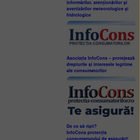
informărilor, atenţionărilor şi
avertizărilor meteorologice şi
hidrologice
Asociația InfoCons – protejează
drepturile și interesele legitime
ale consumatorilor
De ce să riști?
InfoCons protecția
consumatorului de asigurări!