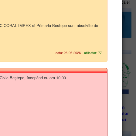
Plăteşte online impozite şi taxe locale!
 SERVICII PUBLICE BESTEPE SRL
trar SC CORAL IMPEX si Primaria Bestepe sunt absolvite de
Servicii publice digitale
data: 26-06-2026
utilizator: 77
cul Civic Beștepe, începând cu ora 10:00.
Sprijinim beneficiarii locali în
vederea elaborării propunerilor
de proiecte, conform Planului
din Strategie
.