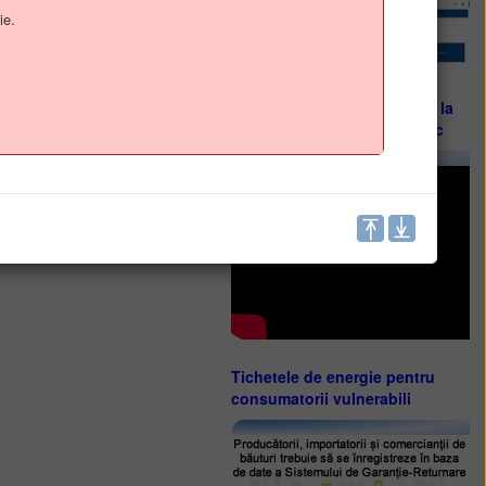
ie.
Guvernul României - soluție
digitală destinată accesului la
informațiile de interes public
Tichetele de energie pentru
consumatorii vulnerabili