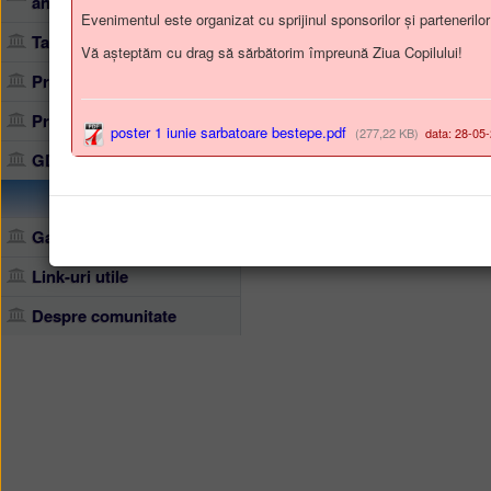
anticorupţie
Evenimentul este organizat cu sprijinul sponsorilor și partenerilor l
Taxe şi impozite locale
Vă așteptăm cu drag să sărbătorim împreună Ziua Copilului!
Proiecte implementate
Protecţia mediului
poster 1 iunie sarbatoare bestepe.pdf
(277,22 KB)
data: 28-05
GDPR
Galerie foto
Link-uri utile
Despre comunitate