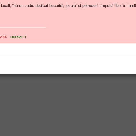
ocali, într-un cadru dedicat bucuriei, jocului și petrecerii timpului liber în famil
-2026
utilizator: 1