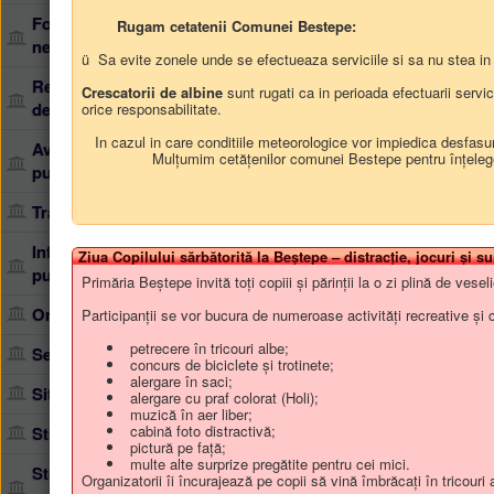
Formulare, documente
Rugam cetatenii Comunei Bestepe:
» Proiect de hotărâre Nr.40/12-06-2
necesare
societate cu răspundere limitată, de 
ü Sa evite zonele unde se efectueaza serviciile si sa nu stea in r
În dezbatere publică de la 12-06
Resurse - guvernare
Crescatorii de albine
sunt rugati ca in perioada efectuarii servi
deschisă
orice responsabilitate.
In cazul in care conditiile meteorologice vor impiedica desfasur
Avertizor de interes
Mulțumim cetățenilor comunei Bestepe pentru înțelegere
public
Transparența decizională
Informaţii de interes
Ziua Copilului sărbătorită la Beștepe – distracție, jocuri și su
public
Primăria Beștepe invită toți copiii și părinții la o zi plină de ves
Organizare
Participanții se vor bucura de numeroase activități recreative și c
petrecere în tricouri albe;
Servicii
concurs de biciclete și trotinete;
alergare în saci;
Situaţii de urgenţă
alergare cu praf colorat (Holi);
muzică în aer liber;
cabină foto distractivă;
Strategia de dezvoltare
pictură pe față;
multe alte surprize pregătite pentru cei mici.
Strategia naţională
Organizatorii îi încurajează pe copii să vină îmbrăcați în tricouri 