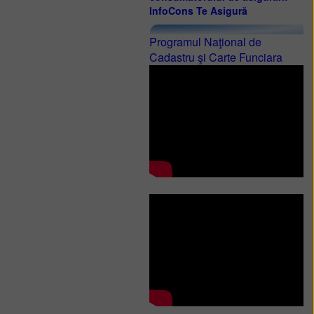
InfoCons Te Asigură
Programul Naţional de
Cadastru şi Carte Funciara