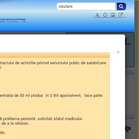
ada Tulcei, 76
×
ISTRATIVE
ractului de achizitie privind serviciului public de salubrizare
INFORMAȚII FINANCIARE
:
Comuna
ntratia de 50 ml produs in 3 litri apa/solvent, face parte
Beştepe
foto
video
problema persistă, solicitati sfatul medicului.
de a le refolosi.
dic.