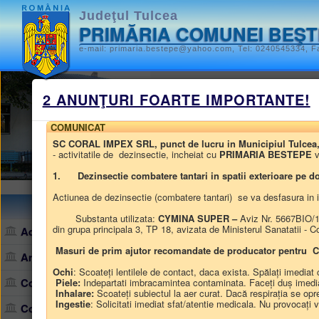
Judeţul Tulcea
PRIMĂRIA COMUNEI BEŞ
e-mail: primaria.bestepe@yahoo.com, Tel: 0240545334, Fa
Monitorul oficia
2 ANUNŢURI FOARTE IMPORTANTE!
STATUTUL UNITĂȚII ADMINISTR
COMUNICAT
SC CORAL IMPEX SRL, punct de lucru in Municipiul Tulcea, str.
HOTĂRÂRILE AUTORITĂȚII DEL
- activitatile de dezinsectie, incheiat cu
PRIMARIA BESTEPE
1.
Dezinsectie combatere tantari in spatii exterioare pe 
ALTE DOCUMENTE
Actiunea de dezinsectie (combatere tantari) se va desfasura in in
Harta site
/
Monitorul oficial local
/
HOTĂR
Substanta utilizata:
CYMINA SUPER –
Aviz Nr. 5667BIO/18
din grupa principala 3, TP 18, avizata de Ministerul Sanatatii -
Administraţie
Dezbatere publică 
Masuri de prim ajutor recomandate de producator pentr
Anunţuri, comunicate
Ochi
: Scoateți lentilele de contact, daca exista. Spălați imedia
• Lista HCL
• Regi
Consiliul local
Piele:
Indepartati imbracamintea contaminata. Faceți duș imediat.
Inhalare:
Scoateți subiectul la aer curat. Dacă respirația se opreș
• Dezbatere publică proiecte de
Ingestie
: Solicitati imediat sfat/atentie medicala. Nu provocați
Contact