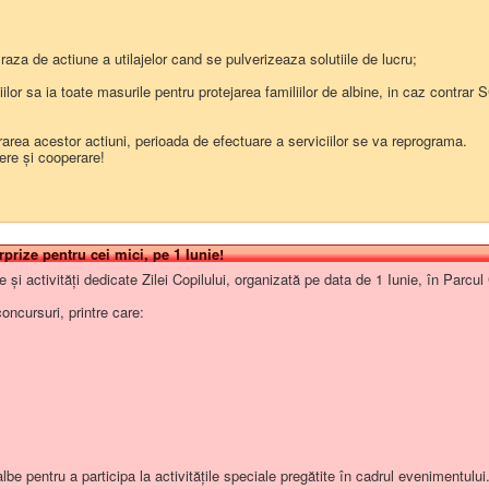
026 privind aprobarea acordarii unei sume in valoare de 9200 lei societatii SC
către asociatul unic comuna Bestepe , prin Consiliul Local al comunei Bestepe.
aza de actiune a utilajelor cand se pulverizeaza solutiile de lucru;
-2026
user:77
ciilor sa ia toate masurile pentru protejarea familiilor de albine, in caz con
area acestor actiuni, perioada de efectuare a serviciilor se va reprograma.
 și cooperare!
rprize pentru cei mici, pe 1 Iunie!
elie și activități dedicate Zilei Copilului, organizată pe data de 1 Iunie, în Par
oncursuri, printre care:
albe pentru a participa la activitățile speciale pregătite în cadrul evenimentului